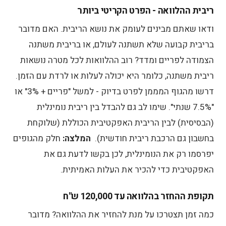
ריבית ההלוואה - הפרט הקריטי ביותר
ודאו שאתם מבינים לעומק את נושא הריבית. האם מדובר
בריבית קבועה שלא תשתנה לעולם, או בריבית משתנה
הצמודה לפריים ומדד? רוב ההלוואות לכל מטרה נושאות
ריבית משתנה, כלומר היא יכולה לעלות או לרדת עם הזמן.
דרשו מהגוף המממן לפרט בדיוק - למשל "פריים + 3%" או
"7.5% שנתי". שימו לב גם להבדל בין ריבית נומינלית
(הבסיסית) לבין הריבית האפקטיבית הכוללת (שלוקחת
בחשבון גם הרכבת ריבית חודשית).
המלצה:
חלק מהגופים
יפרסמו רק את הנומינלית, לכן בקשו לדעת גם את
האפקטיבית כדי להכיר את העלות האמיתית.
תקופת ההחזר בהלוואה עד 120,000 ש"ח
כמה זמן תצטרכו על מנת להחזיר את ההלוואה? מדובר