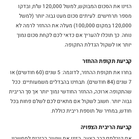
הזינו את הסכום המבוקש, למשל 120,000 ש"ח, ובדקו
מספר תרחישים. לעיתים סכום מעט גבוה יותר (למשל
120,000 במקום 100,000) מעלה את ההחזר לרמה לא
נוחה. כך תוכלו להעריך אם כדאי לכם לקחת סכום נמוך
יותר או לשקול הגדלת התקופה.
קביעת תקופת ההחזר
בחרו את תקופת ההחזר, לדוגמה: 5 שנים (60 חודשים) או
7 שנים (84 חודשים). תבחינו בהבדלים משמעותיים: ככל
שהתקופה ארוכה, ההחזר החודשי נמוך יותר אך סך הריבית
גבוה יותר. חשוב לשקול אם מתאים לכם לשלם פחות בכל
חודש, במחיר של תוספת ריבית כוללת.
קביעת הריבית הצפויה
אם קיבלתם כבר הצעה, הזינו את שיעור הריבית למחשבון.