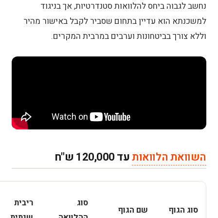
נחשב לגבוה ביחס להלוואות סטנדרטיות, אך בניגוד
פנו לגופים חוץ-בנקאיים
למשכנתא
הוא עדיין בתחום שסביר לקבל באישור מהיר
וללא צורך בביטחונות וערבים במרבית המקרים.
השתמשו בנכסים כבטוחה להלוואה
השתמשו ביועצי אשראי מקצועיים
שפרו את הדירוג בסבלנות
כיצד בודקים זכאות להלוואה עד 120,000 ש"ח
אונליין?
בחירת הגוף המלווה והגשת הבקשה
השוואת הלוואות
עד 120,000 ש"ח
הזנת פרטים אישיים והערכת פרופיל אשראי
קבלת תשובה והצעת תנאים
סוג
ריבית
סוג הגוף
שם הגוף
ההלוואה
שנתית