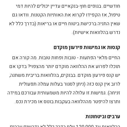
חודשיים. בגופים חוץ-בנקאיים עדיין יכולים להיות דמי
טיפול, אז הקפידו לקרוא את האותיות הקטנות. וודאו גם
שאין התניה ברכישת ביטוח חיים או בריאות (בדרך כלל לא
נדרש בהלוואות אישיות).
קנסות או גמישות פירעון מוקדם
החיים מלאי הפתעות - טובות ופחות טובות. מה קורה אם
תוכלו לפרוע את ההלוואה מוקדם יותר מהצפוי? בדקו אם
יש קנס פירעון מוקדם. בבנקים, בהלוואות בריבית משתנה,
לרוב אין קנס כזה (ניתן לסגור בעלות עמלה תפעולית
זניחה). גמישות זו עלולה להיות משמעותית עבורכם במידה
ותרצו להיפטר מההלוואה בעקבות בונוס או מכירת נכס.
ערבים וביטחונות
בהלוואות עד 120,000 ש"ח בדרך כלל לא נדרשים ערבים