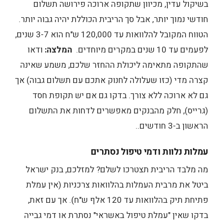
בשיקול עדין, מכיוון שתקופה ארוכה פירושה תשלום
חודשי נמוך יותר, אבל סך הריבית הכוללת יהיה גבוה יותר.
הטווח המקובל להלוואות עד 120,000 ש"ח הוא 3-7 שנים,
לפעמים עד 10 שנים במקרים מיוחדים.
המלצה:
ודאו
שהתקופה מתאימה ליכולת ההחזר שלכם, משמע שאינה
קצרה מדי (כזו שעלולה לחנוק אתכם עם תשלום גבוה) אך
גם לא ארוכה ללא צורך. בדקו גם אם יש תקופת חסד
(גרייס), חלק מהבנקים מאפשרים לדחות את התשלום
הראשון ב-3 חודשים..
עמלות נלוות ודמי טיפול נסתרים
מה מלבד הריבית תצטרכו לשלם? למזלכם, בנק ישראל
ביטל את מרבית העמלות בהלוואות צרכניות (אין עמלת
פתיחת תיק בהלוואות עד 120 אלף ש"ח). אך עם זאת,
בדקו שאין "עמלת טיפול באשראי" נסתרת או דמי גבייה