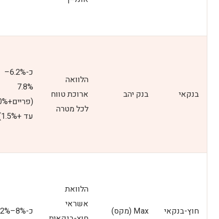
הכנסת סכום ההלוואה הרצוי
קביעת תקופת ההחזר
קביעת הריבית הצפויה
כ-6.2%–
הלוואה
7.8%
ניתוח התוצאות
בנקאי
בנק יהב
ארוכת טווח
(פריים+
לכל מטרה
השוואת תרחישים ובחירת האופציה הנכונה
עד +1.5%)
הלוואת
אשראי
חוץ-בנקאי
Max (מקס)
כ-8%–12%
חוץ-בנקאית