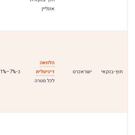
אונליין
הלוואה
חוץ-בנקאי
ישראכרט
דיגיטלית
כ-7%–11%
לכל מטרה