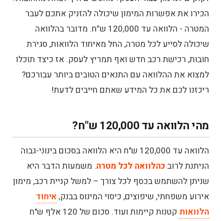
גדולה
הכירו את אפשרות המימון שיכולה להזניק אתכם לעבר
הלוואה עד 120,000 ש"ח להתפתחות עסקית
המטרה - הלוואה עד 120,000 ש”ח. מדובר בהלוואה
שיכולה לסייע לכל מטרה, החל מאיחוד הלוואות, סגירת
הלוואה עד 120,000 ש"ח לסיוע ברכישת נכס
חובות, רכישת רכב חדש ואף תמריץ לעסק. אז כיצד תוכלו
או רכב
למצוא את ההלוואה עם התנאים הטובים ביותר עבורכם?
מתי לא כדאי לקחת הלוואה עד 120,000 ש"ח?
ריכזנו לכם את כל המידע שאתם חייבים לדעת!
היעדר יכולת החזר
מהי הלוואה עד 120,000 ש"ח?
מימון צריכה מיותרת
הלוואה עד 120,000 ש"ח היא הלוואה בסכום בינוני-גבוה
כאשר קיימת אלטרנטיבה זולה יותר
הניתנת לרוב
כהלוואה
לכל מטרה
. משמעות הדבר היא
שניתן להשתמש בכסף לכל צורך – למשל קניית רכב, מימון
היעדר תוכנית החזר ברורה
אירוע משפחתי, שיפוצים, כיסוי המינוס בבנק,
איחוד
האם גם מסורבים יכולים לקבל הלוואה עד
הלוואות
קטנות קיימות ועוד. סכום של 120 אלף ש"ח
120,000 ש"ח?