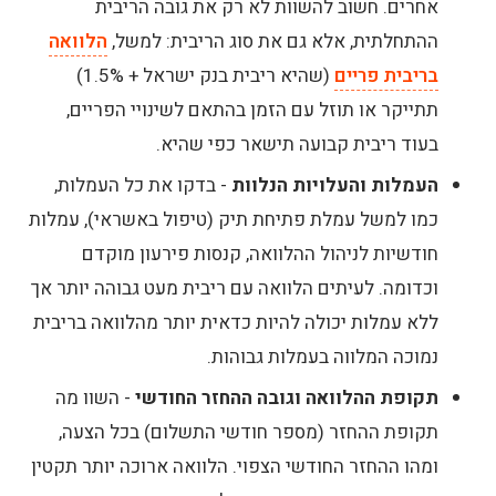
אחרים. חשוב להשוות לא רק את גובה הריבית
השוואת הלוואות חוץ-בנקאיות לעסקים
ההתחלתית, אלא גם את סוג הריבית: למשל,
הלוואה
בריבית פריים
(שהיא ריבית בנק ישראל + 1.5%)
השוואת הלוואות חברתיות לעסקים
תתייקר או תוזל עם הזמן בהתאם לשינויי הפריים,
בעוד ריבית קבועה תישאר כפי שהיא.
העמלות והעלויות הנלוות
- בדקו את כל העמלות,
כמו למשל עמלת פתיחת תיק (טיפול באשראי), עמלות
חודשיות לניהול ההלוואה, קנסות פירעון מוקדם
וכדומה. לעיתים הלוואה עם ריבית מעט גבוהה יותר אך
ללא עמלות יכולה להיות כדאית יותר מהלוואה בריבית
נמוכה המלווה בעמלות גבוהות.
תקופת ההלוואה וגובה ההחזר החודשי
- השוו מה
תקופת ההחזר (מספר חודשי התשלום) בכל הצעה,
ומהו ההחזר החודשי הצפוי. הלוואה ארוכה יותר תקטין