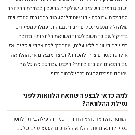
ישנם גורמים חשובים שיש לקחת בחשבון בבחירת ההלוואה
עם איזה כלי ניתן להשוות הלוואות בנקאיות?
המדויקת עבורכם - כזו שתוכלו לעמוד בהחזרים החודשיים
השוואת הלוואות לכל מטרה בישראל
שלה ולהימנע מתשלום ריביות גבוהות ועמלות מעיקות.
בדיוק לשם כך חשוב לערוך השוואת הלוואות - מדובר
איך משווים הלוואות ללא ריבית?
בפעולה פשוטה ללא עלות, שתחסוך לכם אלפי שקלים! אז
אילו גופים מעניקים הלוואות ללא ריבית
אילו פרמטרים צריך להשוות? וכיצד מוצאים את ההלוואה
בישראל?
עם התנאים הטובים ביותר? ריכזנו עבורכם את כל מה
שאתם חייבים לדעת בכדי לבחור נכון!
מה ההבדלים בהלוואות ללא ריבית?
השוואת הלוואות ללא ריבית בישראל
למה כדאי לבצע השוואת הלוואות לפני
נטילת ההלוואה?
אילו גורמים משפיעים על גובה הריבית?
אסטרטגיות לקבלת ריבית נמוכה בהשוואת
השוואת הלוואות היא הדרך החכמה והיעילה ביותר לחסוך
הלוואות
כסף ולהתאים את ההלוואה לצרכים הספציפיים שלכם.