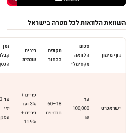
השוואת הלוואות לכל מטרה בישראל
סכום
זמן
תקופת
ריבית
גוף מימון
הלוואה
קבלת
ההחזר
שנתית
מקסימלי
הכסף
פריים +
עד
עד 3
18–60
3% ועד
ישראכרט
100,000
ימי
חודשים
פריים +
₪
עסקי
11.9%