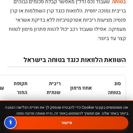
בטוחה
. שעבוד נכס נדל"ן מאפשר קבלת סכומים גבוהים
בריבית נמוכה יחסית. הלוואות כנגד קרן השתלמות או קרן
פנסיה מציעות ריביות אטרקטיביות ללא בדיקת אשראי
מעמיקה. אפילו שעבוד רכב יכול להוות פתרון מימון לטווח
קצר עד בינוני.
השוואת הלוואות כנגד בטוחה בישראל
סוג
ריבית
תקופת
אחוז מימון
עמ
בטוחה
שנתית
החזר
אנו משתמשים בקובצי Cookie כדי להבטיח שנספק לך את חוויית הגלישה הטובה
עמ
ביותר באתר שלנו. אם תמשיך להשתמש באתר זה, נניח שאתה מרוצה ממנו.
עד 70%
עד 20
שמ
אישור
נכס נדל"ן
3%-6%
משווי
שנה
+