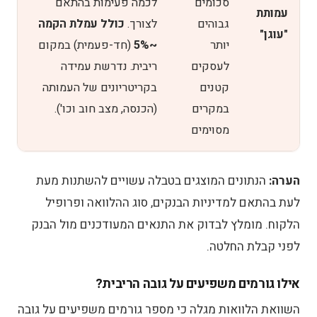
סכומים
לכמה פעימות בהתאם
עמותת
גבוהים
לצורך.
כולל עמלת הקמה
"עוגן"
יותר
~5%
(חד-פעמית) במקום
לעסקים
ריבית. נדרשת עמידה
קטנים
בקריטריונים של העמותה
במקרים
(הכנסה, מצב חוב וכו').
מסוימים
הערה:
הנתונים המוצגים בטבלה עשויים להשתנות מעת
לעת בהתאם למדיניות הבנקים, סוג ההלוואה ופרופיל
הלקוח. מומלץ לבדוק את התנאים המעודכנים מול הבנק
לפני קבלת החלטה.
אילו גורמים משפיעים על גובה הריבית?
השוואת הלוואות מגלה כי מספר גורמים משפיעים על גובה