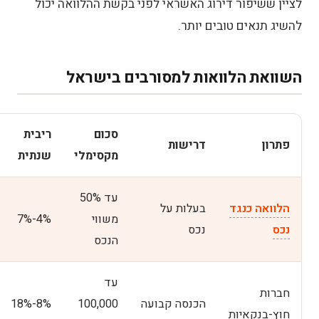
לציין ששיפור דירוג האשראי לפני בקשת ההלוואה יכול
להשיג תנאים טובים יותר.
השוואת הלוואות למסורבים בישראל
סכום
ריבית
פתרון
דרישות
מקסימלי
שנתית
עד 50%
הלוואה כנגד
בעלות על
משווי
4%-7%
נכס
נכס
הנכס
עד
חברות
הכנסה קבועה
100,000
8%-18%
חוץ-בנקאיות