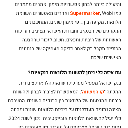
והיעילה ביותר לבחון אפשרויות מימון. אתרים מתמחים
כמו
Supermarker
, Wobi ואחרים מאפשרים השוואת
הלוואות מקיפה בין גופי מימון שונים. המחשבונים
המקוונים של הבנקים וחברות האשראי מציגים הערכות
ראשוניות של ריביות ותנאים. חשוב לזכור שההצעה
הסופית תקבל רק לאחר בדיקה מעמיקה של הנתונים
האישיים שלכם.
עם איזה כלי ניתן להשוות הלוואות בנקאיות?
בנק ישראל מפעיל מערכת השוואת הלוואות ציבורית
המכונה "
קו המשווה
", המאפשרת לציבור לבחון ולהשוות
ריביות ממוצעות של הלוואות בין הבנקים השונים. המערכת
מציגה נתונים מעודכנים על ריביות הלוואות שונות ומהווה
כלי יעיל להשוואת הלוואות אובייקטיבית.
נכון לשנת 2024,
נתוני בנק ישראל מצביעים על פערים משמעותיים בין