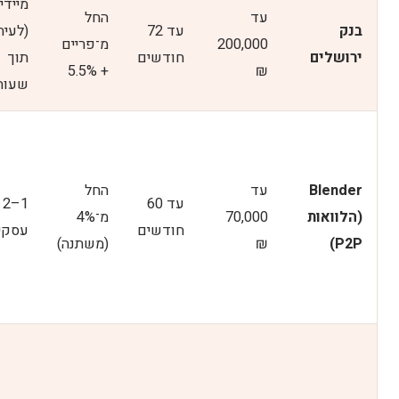
מיידי
עד
החל
בנק
עד 72
(לעית
200,000
מ־פריים
ירושלים
חודשים
תוך
+ 5.5%
₪
שעות
Blender
עד
החל
עד 60
1
(הלוואות
70,000
מ־4%
חודשים
עסקי
P2P)
₪
(משתנה)