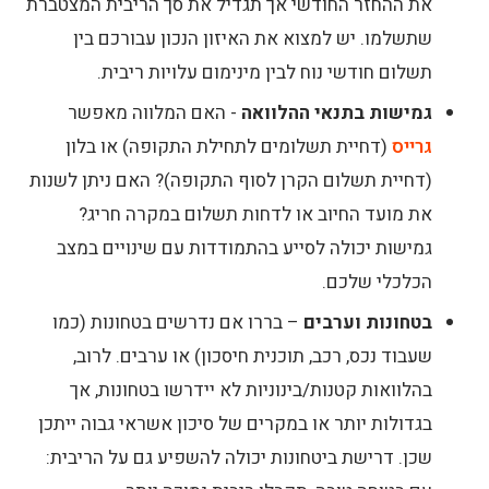
את ההחזר החודשי אך תגדיל את סך הריבית המצטברת
שתשלמו. יש למצוא את האיזון הנכון עבורכם בין
תשלום חודשי נוח לבין מינימום עלויות ריבית.
גמישות בתנאי ההלוואה
- האם המלווה מאפשר
גרייס
(דחיית תשלומים לתחילת התקופה) או בלון
(דחיית תשלום הקרן לסוף התקופה)? האם ניתן לשנות
את מועד החיוב או לדחות תשלום במקרה חריג?
גמישות יכולה לסייע בהתמודדות עם שינויים במצב
הכלכלי שלכם.
בטחונות וערבים
– בררו אם נדרשים בטחונות (כמו
שעבוד נכס, רכב, תוכנית חיסכון) או ערבים. לרוב,
בהלוואות קטנות/בינוניות לא יידרשו בטחונות, אך
בגדולות יותר או במקרים של סיכון אשראי גבוה ייתכן
שכן. דרישת ביטחונות יכולה להשפיע גם על הריבית: