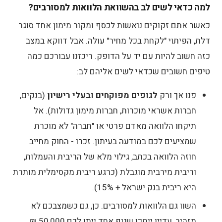
למה כדאי לשים לב בהשוואת הלוואות למסורבים?
כאשר אתם זקוקים נואשות לכסף ומקור מימון אחד סוגר
דלת, הפיתוי "לקחת בכל מחיר" עולה. אבל דווקא במצב
כזה חשוב להיות עם יד על הדופק. ריכזנו עבורכם כמה
טיפים חשובים שכדאי לשים אליהם לב:
פנו אך ורק
לגופים מפוקחים ובעלי רישיון
(בנקים,
חברות אשראי מוכרות, חברות מימון גדולות). אל
תיקחו הלוואה מאדם פרטי או "חברה" לא מוכרת
שמציעים לכם במודעה בעיתון. זכרו - החוק מחייב
חוזה הלוואה בכתב, גילוי מלא של הריבית והעמלות,
וריבית מירבית מוגבלת (כרגע ריבית מקסימלית מותרת
היא ריבית בנק ישראל + 15%).
השוו גם הלוואות למסורבים. כן, גם כשמצבכם לא
מזהיר, עדיין ייתכן שגוף אחד ייתן לכם 50,000 ₪