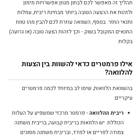
תהליך זה מאפשר לכם לבחון מגוון אפשרויות מימון
השוואת הלוואות למסורבים בישראל
ולזהות את ההצעה הטובה ביותר מבחינת ריבית, עמלות
למה כדאי לשים לב בהשוואת הלוואות
ותנאי החזר. בנוסף, השוואה עוזרת לכם להבין מהו טווח
למסורבים?
התנאים המקובל בשוק - וכך לזהות הצעה טובה (או גרועה)
בקלות.
כיצד לבצע השוואת הלוואות ללא בדיקת
אשראי?
אילו פרמטרים כדאי להשוות בין הצעות
הלוואות כנגד בטוחה למסורבי אשראי
להלוואה?
השוואת הלוואות כנגד בטוחה בישראל
בהשוואת הלוואות, שימו לב במיוחד לכמה פרמטרים
איך לבצע השוואת הלוואות לעסקים קטנים?
עיקריים:
השוואת הלוואות לעסקים קטנים ובינוניים
ריבית ההלוואה
- פרמטר מרכזי שמשפיע על העלות
בישראל
הכוללת. יש הלוואות בריבית קבועה, בריבית משתנה
צמודה לפריים או למדד, ובריבית משתנה מסוגים
השוואת הלוואות בערבות מדינה לעסקים