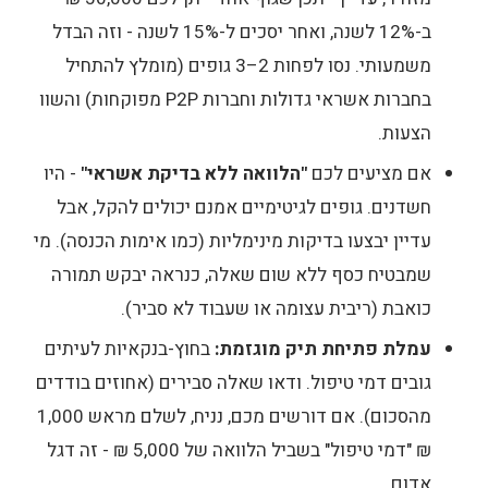
ב-12% לשנה, ואחר יסכים ל-15% לשנה - וזה הבדל
משמעותי. נסו לפחות 2–3 גופים (מומלץ להתחיל
בחברות אשראי גדולות וחברות P2P מפוקחות) והשוו
הצעות.
אם מציעים לכם
"הלוואה ללא בדיקת אשראי"
- היו
חשדנים. גופים לגיטימיים אמנם יכולים להקל, אבל
עדיין יבצעו בדיקות מינימליות (כמו אימות הכנסה). מי
שמבטיח כסף ללא שום שאלה, כנראה יבקש תמורה
כואבת (ריבית עצומה או שעבוד לא סביר).
עמלת פתיחת תיק מוגזמת:
בחוץ-בנקאיות לעיתים
גובים דמי טיפול. ודאו שאלה סבירים (אחוזים בודדים
מהסכום). אם דורשים מכם, נניח, לשלם מראש 1,000
₪ "דמי טיפול" בשביל הלוואה של 5,000 ₪ - זה דגל
אדום.