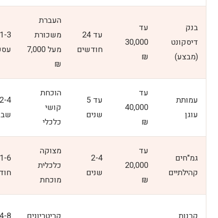
העברת
בנק
עד
עד 24
משכורת
דיסקונט
30,000
חודשים
מעל 7,000
עסק
(מבצע)
₪
₪
עד
הוכחת
עמותת
עד 5
2-4
40,000
קושי
עוגן
שנים
שבו
₪
כלכלי
עד
מצוקה
גמ"חים
2-4
1-6
20,000
כלכלית
קהילתיים
שנים
חוד
₪
מוכחת
קרנות
קריטריונים
4-8