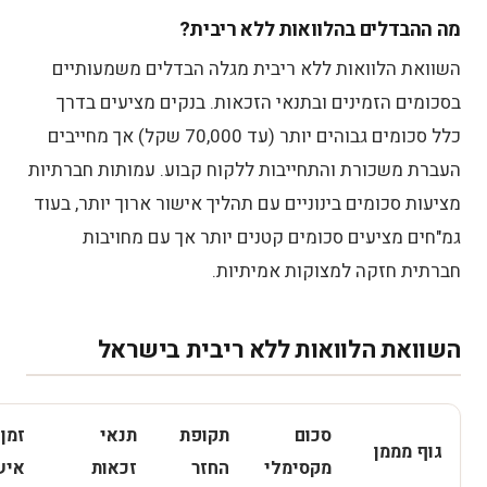
מה ההבדלים בהלוואות ללא ריבית?
השוואת הלוואות ללא ריבית מגלה הבדלים משמעותיים
בסכומים הזמינים ובתנאי הזכאות. בנקים מציעים בדרך
כלל סכומים גבוהים יותר (עד 70,000 שקל) אך מחייבים
העברת משכורת והתחייבות ללקוח קבוע. עמותות חברתיות
מציעות סכומים בינוניים עם תהליך אישור ארוך יותר, בעוד
גמ"חים מציעים סכומים קטנים יותר אך עם מחויבות
חברתית חזקה למצוקות אמיתיות.
השוואת הלוואות ללא ריבית בישראל
סכום
תקופת
תנאי
זמן
גוף מממן
מקסימלי
החזר
זכאות
איש