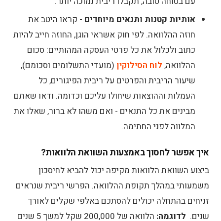
עם בטוחה טובה, תקבלו ריבית נמוכה יותר.
אותיות קטנות ותנאים מיוחדים
- קראו היטב את
חוזה ההלוואה. לפי חוק אשראי הוגן, החוזה חייב להיות
כתוב ולכלול את כל פרטי העסקה המהותיים: סכום
ההלוואה,
לוח הסילוקין
(מועדי התשלומים וסכומם),
שיעור הריבית והפרטים על ריבית הפיגורים, כל
העמלות וההוצאות שיחולו עליכם וכדומה. ודאו שאתם
מבינים את כל התנאים - ואם משהו לא ברור, שאלו את
המלווה לפני החתימה.
איך אפשר לחסוך באמצעות השוואת הלוואות?
ביצוע השוואת הלוואות מקיפה יכול להביא לחיסכון
משמעותי במהלך תקופת ההלוואה. הפרשי ריבית שנראים
זניחים בהתחלה יכולים להסתכם באלפי שקלים לאורך
שנים.
לדוגמה:
הלוואה של 200,000 שקל למשך 5 שנים