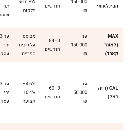
150,000
לפי תנאי
הבינלאומי
חודשים
תוך
₪
הלקוח
שעות
MAX
עד
מבוסס
עד 3
3–84
(לאומי
150,000
על ריבית
ימי
חודשים
קארד)
₪
הפריים
עסקי
עד
4.6%–
עד 3
CAL (ויזה
3–60
50,000
16.4%
ימי
כאל)
חודשים
₪
קבועה
עסקי