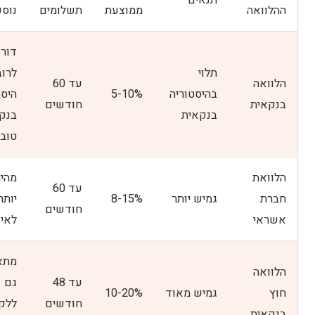
תנאים
ההלוואה
ממוצעת
תשלומים
נוספ
דור
תלוי
לרוב
הלוואה
עד 60
בהיסטוריה
5-10%
היסט
בנקאית
חודשים
בנקאית
בנק
טוב
הלוואת
מהי
עד 60
חברת
גמיש יותר
8-15%
יותר
חודשים
אשראי
לאי
מתא
הלוואה
עד 48
גם
חוץ
גמיש מאוד
10-20%
חודשים
ללק
בנקאית