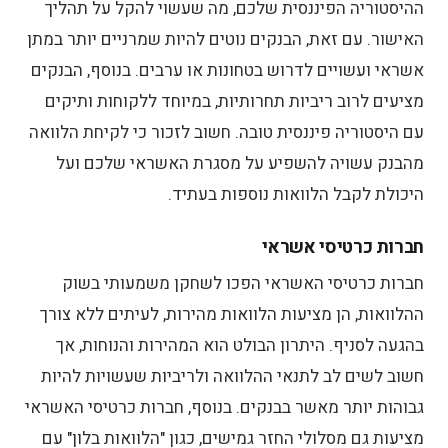
שלב 2 - איסוף מסמכים נדרשים להלוואה עד
ההיסטוריה הפיננסית שלכם, מה שעשוי להקל על תהליך
50000 ₪
האישור. עם זאת, הבנקים נוטים להיות שמרניים יותר במתן
אשראי ועשויים לדרוש בטחונות או ערבים. בנוסף, הבנקים
שלב 3 - מילוי טופס בקשה להלוואה עד
מציעים לרוב ריביות תחרותיות, במיוחד ללקוחות ותיקים
50000 ₪
עם היסטוריה פיננסית טובה. חשוב לזכור כי לקיחת הלוואה
שלב 4 - הגשת הבקשה להלוואה עד 50000
מהבנק עשויה להשפיע על מסגרת האשראי שלכם ועל
₪
היכולת לקבל הלוואות נוספות בעתיד.
שלב 5 - המתנה לאישור הלוואה עד 50000 ₪
חברות כרטיסי אשראי
שלב 6 - קבלת תנאי ההלוואה הלוואה עד
חברות כרטיסי האשראי הפכו לשחקן משמעותי בשוק
50000 ₪
ההלוואות, הן מציעות הלוואות מהירות, לעיתים ללא צורך
בהגעה לסניף. היתרון הבולט הוא המהירות והנוחות, אך
שלב 7 - חתימה על הסכם הלוואה עד 50000
חשוב לשים לב לתנאי ההלוואה ולריביות שעשויות להיות
₪
גבוהות יותר מאשר בבנקים. בנוסף, חברות כרטיסי האשראי
שלב 8 - קבלת הכספים
מציעות גם מסלולי החזר גמישים, כגון "הלוואות בלון" עם