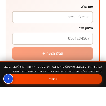
שם מלא
טלפון נייד
קבלו הצעה ←
מסכים/ה ל
תנאי השימוש ומדיניות הפרטיות
אנו משתמשים בקובצי Cookie כדי להבטיח שנספק לך את חוויית הגלישה הטובה
ביותר באתר שלנו. אם תמשיך להשתמש באתר זה, נניח שאתה מרוצה ממנו.
מאובטח SSL
ללא עלות
ללא התחייבות
אישור