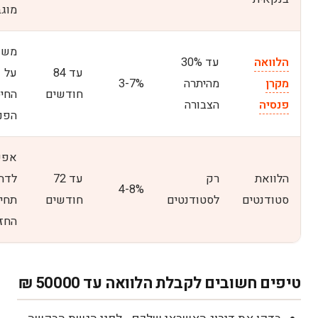
מוגב
משפ
הלוואה
עד 30%
עד 84
על
מקרן
מהיתרה
3-7%
חודשים
החיס
פנסיה
הצבורה
הפנס
אפש
הלוואת
רק
עד 72
לדחי
4-8%
סטודנטים
לסטודנטים
חודשים
תחי
החז
טיפים חשובים לקבלת הלוואה עד 50000 ₪