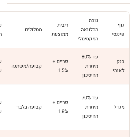
גובה
גוף
ריבית
פ
ההלוואה
מסלולים
פיננסי
ממוצעת
ת
המקסימלי
עד 80%
בנק
פריים +
מיתרת
קבועה/משתנה
לאומי
1.5%
ש
החיסכון
עד 70%
פריים +
מגדל
מיתרת
קבועה בלבד
1.8%
ש
החיסכון