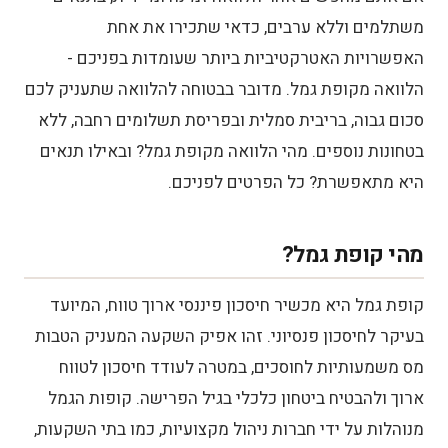
משתלמים וללא ערבים, כדאי שתכירו את אחת
בתי השקעות
האפשרויות האטרקטיביות ביותר שעומדות בפניכם -
הלוואה מקופת גמל. מדובר בבטוחה להלוואה שתעניק לכם
חברות אשראי חוץ בנקאיות
סכום גבוה, בריבית סמלית ובפריסת תשלומים רחבה, ללא
טבלה השוואתית בין גופים המעניקים הלוואה
בטחונות נוספים. מהי הלוואה מקופת גמל? ובאילו תנאים
מקופת גמל:
היא מתאפשרת? כל הפרטים לפניכם.
תהליך הגשת בקשה להלוואה מקופת גמל
מהי קופת גמל?
מהם התנאים לקבלת הלוואה מקופת גמל?
קופת גמל היא מכשיר חיסכון פיננסי ארוך טווח, המיועד
אילו מסמכים נדרשים להגשת הבקשה?
בעיקר לחיסכון פנסיוני. זהו אפיק השקעה המעניק הטבות
הלוואה מקרן פנסיה
מס משמעותיות לחוסכים, במטרה לעודד חיסכון לטווח
ארוך ולהבטיח ביטחון כלכלי בגיל הפרישה. קופות הגמל
מנוהלות על ידי חברות ניהול מקצועיות, כמו בתי השקעות,