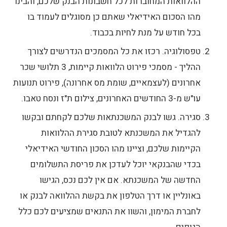
ההלוואות המחוברות לכל חשבונות הבנק שלכם, והבינו
מהו הסכום האידיאלי שאתם כן מסוגלים לעמוד בו
בכל חודש על מנת לחיות בכבוד.
טפסולוגיה. רכזו את כל המסמכים הנדרשים לצורך
ההליך - מסמכי פירוט הלוואות קיימות, 3 תלושי שכר
אחרונים (לעצמאיים, שומת מס אחרונה), פירוט תנועות
עו"ש מ-3 החודשים האחרונים, צילום ת"ז ונסח טאבו.
סגירה. גשו לבנק המשכנתאות שלכם לקחתם ובקשו
להגדיל את המשכנתא לטובת סגירת ההלוואות
הקיימות שלכם, וציינו מהו הסכון החודשי האידיאלי
בכדי שהבנקאי יוכל לעדכן את פריסת התשלומים
החדשה של המשכנתא. אם אין לכם נכס, הגישו
באונליין או דרך הטלפון את בקשת ההלוואה לבנק או
לחברת המימון, והשוו את התנאים שמציעים לכם כלל