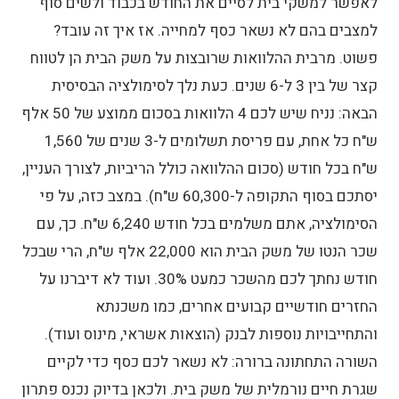
לאפשר למשקי בית לסיים את החודש בכבוד ולשים סוף
למצבים בהם לא נשאר כסף למחייה. אז איך זה עובד?
פשוט. מרבית ההלוואות שרובצות על משק הבית הן לטווח
קצר של בין 3 ל-6 שנים. כעת נלך לסימולציה הבסיסית
הבאה: נניח שיש לכם 4 הלוואות בסכום ממוצע של 50 אלף
ש"ח כל אחת, עם פריסת תשלומים ל-3 שנים של 1,560
ש"ח בכל חודש (סכום ההלוואה כולל הריביות, לצורך העניין,
יסתכם בסוף התקופה ל-60,300 ש"ח). במצב כזה, על פי
הסימולציה, אתם משלמים בכל חודש 6,240 ש"ח. כך, עם
שכר הנטו של משק הבית הוא 22,000 אלף ש"ח, הרי שבכל
חודש נחתך לכם מהשכר כמעט 30%. ועוד לא דיברנו על
החזרים חודשיים קבועים אחרים, כמו משכנתא
והתחייבויות נוספות לבנק (הוצאות אשראי, מינוס ועוד).
השורה התחתונה ברורה: לא נשאר לכם כסף כדי לקיים
שגרת חיים נורמלית של משק בית. ולכאן בדיוק נכנס פתרון