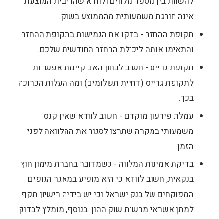
להשוות בין מספר מלווים ולוודא שהריבית המוצעת
אינה חורגת משמעותית מהממוצע בשוק.
תקופת ההחזר - בדקו את הגמישות בתקופת ההחזר
והתאימו אותה ליכולת ההחזר החודשית שלכם.
תקופת גרייס - חשוב לבחון האם קיימת אפשרות
לתקופת גרייס (דחיית תשלומים) ומה העלות הכרוכה
בכך.
עמלת פירעון מוקדם - חשוב לוודא שאין קנס
משמעותי במקרה שתרצו לסגור את ההלוואה לפני
הזמן.
בדיקת אמינות המלווה - כשמדובר בחברת מימון חוץ
בנקאית, חשוב לוודא כי היא מופיע במאגר הגופים
המפוקחים של בנק ישראל וכי יש בידיה רישיון תקף
למתן אשראי מרשות שוק ההון. בנוסף, מומלץ לבדוק