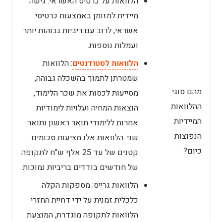
הלוואות על כרטיס האשראי: גישה
מיידית למזומן באמצעות כרטיסי
אשראי, לרוב עם ריביות גבוהות יותר
ועמלות נוספות.
הלוואות לסטודנטים
: הלוואות
שמטרתן לתמוך בהשכלה גבוהה,
מהם סוגי
מסייעות לכסות את שכר הלימוד,
ההלוואות
הוצאות המחיה ועלויות לימודיות
המיידיות
אחרות ללימודי תואר ראשון ותואר
הנפוצות
שני. הלוואות אלו מציעות סכומים
כיום?
קטנים של עד 25 אלף ש"ח לתקופה
של חודשים בודדים בריביות נמוכות.
הלוואות גרייס: מספקות הקלה
כלכלית זמנית על ידי דחיית החזרי
הלוואות לתקופה מוגדרת, המוצעת