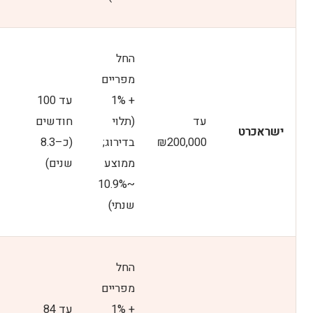
החל
מפריים
+ 1%
עד 100
עד
(תלוי
חודשים
ישראכרט
₪200,000
בדירוג;
(כ–8.3
ממוצע
שנים)
~10.9%
שנתי)​
החל
מפריים
+ 1%
עד 84