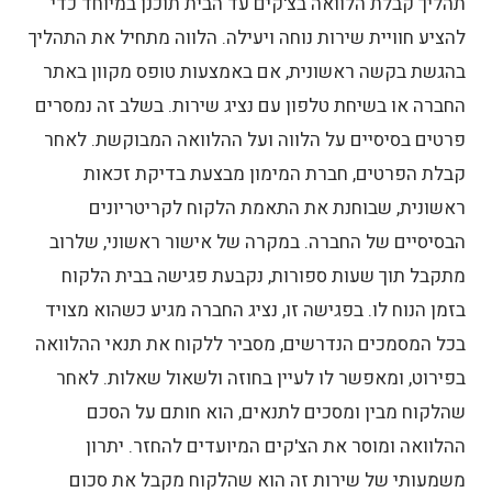
תהליך קבלת הלוואה בצ'קים עד הבית תוכנן במיוחד כדי
להציע חוויית שירות נוחה ויעילה. הלווה מתחיל את התהליך
בהגשת בקשה ראשונית, אם באמצעות טופס מקוון באתר
החברה או בשיחת טלפון עם נציג שירות. בשלב זה נמסרים
פרטים בסיסיים על הלווה ועל ההלוואה המבוקשת. לאחר
קבלת הפרטים, חברת המימון מבצעת בדיקת זכאות
ראשונית, שבוחנת את התאמת הלקוח לקריטריונים
הבסיסיים של החברה.
במקרה של אישור ראשוני, שלרוב
מתקבל תוך שעות ספורות, נקבעת פגישה בבית הלקוח
בזמן הנוח לו. בפגישה זו, נציג החברה מגיע כשהוא מצויד
בכל המסמכים הנדרשים, מסביר ללקוח את תנאי ההלוואה
בפירוט, ומאפשר לו לעיין בחוזה ולשאול שאלות. לאחר
שהלקוח מבין ומסכים לתנאים, הוא חותם על הסכם
ההלוואה ומוסר את הצ'קים המיועדים להחזר.
יתרון
משמעותי של שירות זה הוא שהלקוח מקבל את סכום