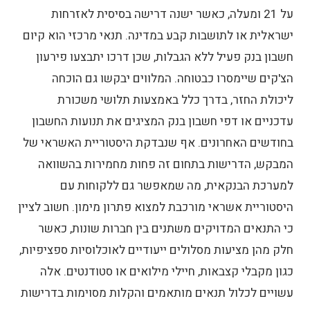
על 21 ומעלה, כאשר ישנה דרישה בסיסית לאזרחות
ישראלית או לתושבות קבע במדינה. תנאי מרכזי הוא קיום
חשבון בנק פעיל ללא הגבלות, שכן דרכו יתבצעו פירעון
הצ'קים שיימסרו כבטוחה.
המלווים יבקשו גם הוכחה
ליכולת החזר, בדרך כלל באמצעות תלושי משכורת
עדכניים או דפי חשבון בנק המציגים את תנועות החשבון
בחודשים האחרונים. אף שנבדקת היסטוריית האשראי של
המבקש, הדרישות בתחום זה פחות מחמירות בהשוואה
למערכת הבנקאית, מה שמאפשר גם ללקוחות עם
היסטוריית אשראי מורכבת למצוא פתרון מימון. חשוב לציין
כי התנאים המדויקים משתנים בין חברות שונות, כאשר
חלק מהן מציעות מסלולים ייעודיים לאוכלוסיות ספציפיות,
כגון מקבלי קצבאות, חיילי מילואים או סטודנטים. אלה
עשויים לכלול תנאים מותאמים והקלות מסוימות בדרישות