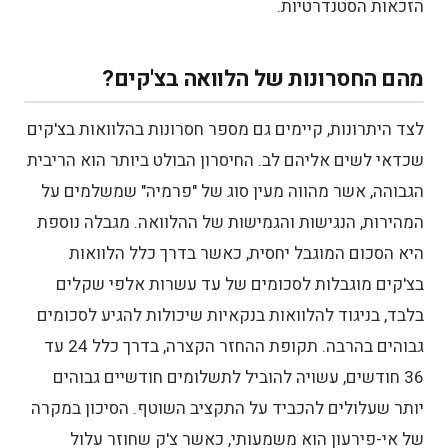
הזכאות הסטנדרטיות.
מהם החסרונות של הלוואה בצ'קים?
לצד היתרונות, קיימים גם מספר חסרונות בהלוואות בצ'קים
שכדאי לשים אליהם לב. החיסרון הבולט ביותר הוא הריבית
הגבוהה, אשר מהווה מעין סוג של "פרמיה" שמשלמים על
המהירות, הנגישות והגמישות של ההלוואה.
מגבלה נוספת
היא הסכום המוגבל יחסית, כאשר בדרך כלל הלוואות
בצ'קים מוגבלות לסכומים של עד עשרות אלפי שקלים
בלבד, בניגוד להלוואות בנקאיות שיכולות להגיע לסכומים
גבוהים בהרבה. תקופת ההחזר הקצרה, בדרך כלל 24 עד
36 חודשים, עשויה להוביל לתשלומים חודשיים גבוהים
יותר שעלולים להכביד על התקציב השוטף.
הסיכון במקרה
של אי-פירעון הוא משמעותי, כאשר צ'ק שחוזר עלול