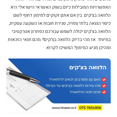
הבית?
האפשרויות המובילות כיום בשוק האשראי הישראלי היא
מה היתרונות של הלוואה בצ'קים בשירות עד
הלוואה בצ'קים. בין אם אתם זקוקים למימון דחוף לשם
הבית?
כיסוי הוצאה בלתי צפויה, סגירת חובות או השקעה עסקית,
הלוואה בצ'קים יכולה לשמש עבורכם כפתרון אטרקטיבי
כיצד לבחור את ספק ההלוואה הנכון?
במיוחד. אז מהי בדיוק הלוואה בצ'קים? מהם תנאי הזכאות
מדדים לבחירת ספק הלוואה בצ'קים
ומהיכן מגיע המימון? המשיכו לקרוא.
סימני אזהרה שכדאי להיזהר מהם