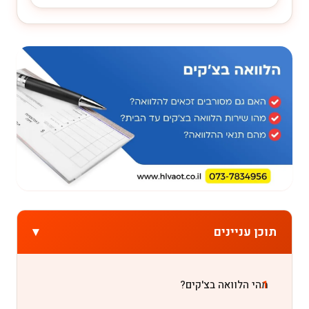
▾
תוכן עניינים
מהי הלוואה בצ'קים?